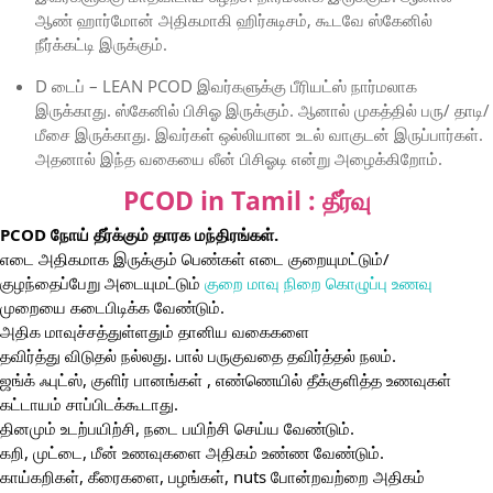
ஆண் ஹார்மோன் அதிகமாகி ஹிர்சுடிசம், கூடவே ஸ்கேனில்
நீர்க்கட்டி இருக்கும்.
D டைப் – LEAN PCOD இவர்களுக்கு பீரியட்ஸ் நார்மலாக
இருக்காது. ஸ்கேனில் பிசிஓ இருக்கும். ஆனால் முகத்தில் பரு/ தாடி/
மீசை இருக்காது. இவர்கள் ஒல்லியான உடல் வாகுடன் இருப்பார்கள்.
அதனால் இந்த வகையை லீன் பிசிஓடி என்று அழைக்கிறோம்.
PCOD in Tamil : தீர்வு
PCOD நோய் தீர்க்கும் தாரக மந்திரங்கள்.
எடை அதிகமாக இருக்கும் பெண்கள் எடை குறையுமட்டும்/
குழந்தைப்பேறு அடையுமட்டும்
குறை மாவு நிறை கொழுப்பு உணவு
முறையை கடைபிடிக்க வேண்டும்.
அதிக மாவுச்சத்துள்ளதும் தானிய வகைகளை
தவிர்த்து விடுதல் நல்லது. பால் பருகுவதை தவிர்த்தல் நலம்.
ஜங்க் ஃபுட்ஸ், குளிர் பானங்கள் , எண்ணெயில் தீக்குளித்த உணவுகள்
கட்டாயம் சாப்பிடக்கூடாது.
தினமும் உடற்பயிற்சி, நடை பயிற்சி செய்ய வேண்டும்.
கறி, முட்டை, மீன் உணவுகளை அதிகம் உண்ண வேண்டும்.
காய்கறிகள், கீரைகளை, பழங்கள், nuts போன்றவற்றை அதிகம்